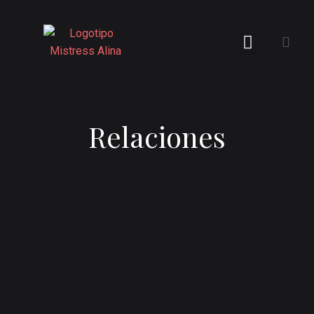
Relaciones
abril 4, 2024
Role Play “Doctora y Paciente”
La Dra. Mistress Alina de Barcelona una psiquiatra