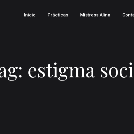
Inicio
Prácticas
Mistress Alina
Cont
ag: estigma soci