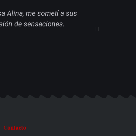
"En la pr
sa Alina, me sometí a sus
experiment
sión de sensaciones.
Contacto